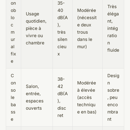
on
35-
Très
ob
40
Modérée
Usage
éléga
lo
dB(A
(nécessit
quotidien,
nt,
c
),
e deux
pièce à
intég
m
très
trous
vivre ou
ratio
ur
silen
dans le
chambre
n
al
cieu
mur)
fluide
fix
x
e
C
Desig
38-
on
Modérée
n
Salon,
42
so
à élevée
sobre
entrée,
dB(A
le
(accès
, peu
espaces
),
ba
techniqu
enco
ouverts
disc
ss
e en bas)
mbra
ret
e
nt