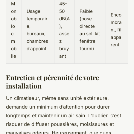
M
45-
on
Usage
50
Faible
Enco
ob
temporair
dB(A
(pose
mbra
lo
e,
),
directe
nt, fil
c
bureaux,
asse
au sol, kit
appa
m
chambres
z
fenêtre
rent
ob
d’appoint
bruy
fourni)
ile
ant
Entretien et pérennité de votre
installation
Un climatiseur, même sans unité extérieure,
demande un minimum d’attention pour durer
longtemps et maintenir un air sain. L’oublier, c’est
risquer de diffuser poussières, moisissures et
mauvaises odeurs. Heureusement, quelques