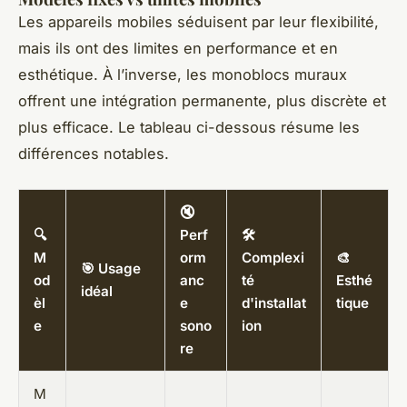
Les appareils mobiles séduisent par leur flexibilité,
mais ils ont des limites en performance et en
esthétique. À l’inverse, les monoblocs muraux
offrent une intégration permanente, plus discrète et
plus efficace. Le tableau ci-dessous résume les
différences notables.
🔇
🔍
Perf
🛠
M
orm
Complexi
🎨
🎯 Usage
od
anc
té
Esthé
idéal
èl
e
d'installat
tique
e
sono
ion
re
M