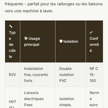
fréquents - parfait pour les rallonges ou les liaisons
vers une machine à laver.
🔧
Typ
✅
e
🎯 Usage
Conf
🛡️ Isolation
de
principal
ormit
câb
é
le
Installation
Double
NF C
R2V
fixe, courants
isolation
15-
forts
PVC
100
Liaisons
Norm
électriques
Isolation
e
H07
fixes
simple,
euro
VU