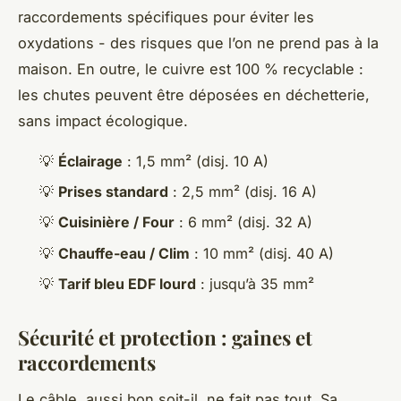
raccordements spécifiques pour éviter les
oxydations - des risques que l’on ne prend pas à la
maison. En outre, le cuivre est 100 % recyclable :
les chutes peuvent être déposées en déchetterie,
sans impact écologique.
💡
Éclairage
: 1,5 mm² (disj. 10 A)
💡
Prises standard
: 2,5 mm² (disj. 16 A)
💡
Cuisinière / Four
: 6 mm² (disj. 32 A)
💡
Chauffe-eau / Clim
: 10 mm² (disj. 40 A)
💡
Tarif bleu EDF lourd
: jusqu’à 35 mm²
Sécurité et protection : gaines et
raccordements
Le câble, aussi bon soit-il, ne fait pas tout. Sa