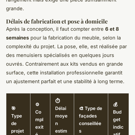
grande.
Délais de fabrication et pose à domicile
Après la conception, il faut compter entre
6 et 8
semaines
pour la fabrication du meuble, selon la
complexité du projet. La pose, elle, est réalisée par
des menuisiers spécialisés en quelques jours
ouvrés. Contrairement aux kits vendus en grande
surface, cette installation professionnelle garantit
un ajustement parfait et une stabilité à long terme.
⏱️
⚙️
💰
🎯
Délai
🎨 Type de
Co
Bud
Type
moye
façades
mpl
get
de
n
conseillée
exit
indic
projet
estim
s
é
atif