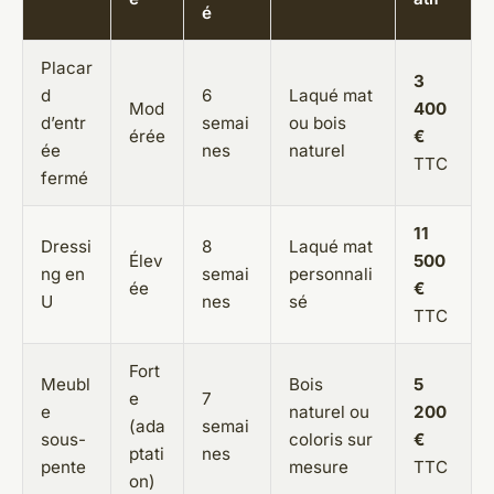
é
Placar
3
d
6
Laqué mat
Mod
400
d’entr
semai
ou bois
érée
€
ée
nes
naturel
TTC
fermé
11
Dressi
8
Laqué mat
Élev
500
ng en
semai
personnali
ée
€
U
nes
sé
TTC
Fort
Meubl
Bois
5
e
7
e
naturel ou
200
(ada
semai
sous-
coloris sur
€
ptati
nes
pente
mesure
TTC
on)