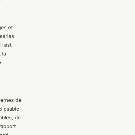
ges et
séries
l est
 la
e.
dernes de
clipsable
ables, de
rapport
andé