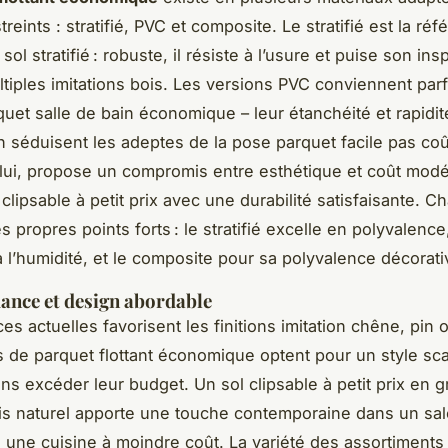
reints : stratifié, PVC et composite. Le stratifié est la ré
ol stratifié : robuste, il résiste à l’usure et puise son insp
tiples imitations bois. Les versions PVC conviennent par
et salle de bain économique – leur étanchéité et rapidit
ion séduisent les adeptes de la pose parquet facile pas co
lui, propose un compromis entre esthétique et coût modé
clipsable à petit prix avec une durabilité satisfaisante. 
 propres points forts : le stratifié excelle en polyvalenc
à l’humidité, et le composite pour sa polyvalence décorati
dance et design abordable
es actuelles favorisent les finitions imitation chêne, pin 
 de parquet flottant économique optent pour un style sc
s excéder leur budget. Un sol clipsable à petit prix en gr
ois naturel apporte une touche contemporaine dans un sa
une cuisine à moindre coût. La variété des assortiments