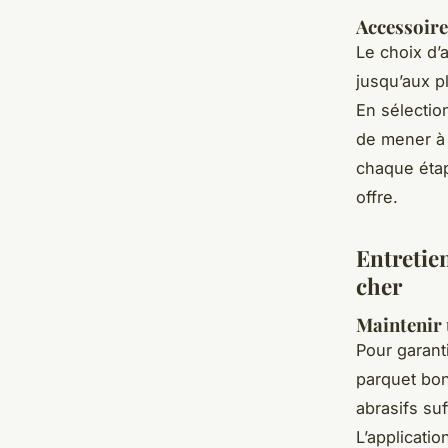
Accessoires
Le choix d’
jusqu’aux p
En sélectio
de mener à 
chaque étap
offre.
Entretien
cher
Maintenir 
Pour garanti
parquet bon
abrasifs suf
L’applicatio