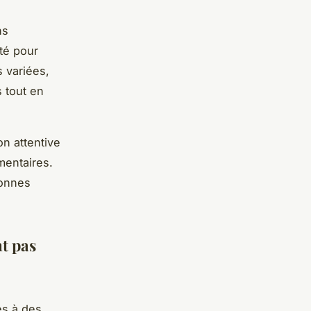
ns
ité pour
 variées,
s tout en
on attentive
mentaires.
bonnes
nt pas
és à des