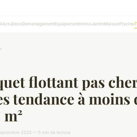
l
Actu
Deco
Demenagement
Equipement
Immo
Jardin
Maison
Piscine
T
x
uet flottant pas cher
es tendance à moins 
€ m²
eptembre 2025 — 5 min de lecture