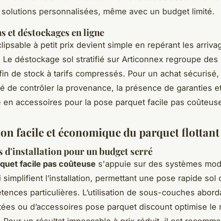
 solutions personnalisées, même avec un budget limité.
 et déstockages en ligne
clipsable à petit prix devient simple en repérant les arriva
 Le déstockage sol stratifié sur Articonnex regroupe des 
fin de stock à tarifs compressés. Pour un achat sécurisé, i
de contrôler la provenance, la présence de garanties et
té en accessoires pour la pose parquet facile pas coûteus
ion facile et économique du parquet flottant
 d'installation pour un budget serré
quet facile pas coûteuse
s'appuie sur des systèmes mo
 simplifient l’installation, permettant une pose rapide sol 
ences particulières. L’utilisation de sous-couches abord
tées ou d’accessoires pose parquet discount optimise le 
x. Pour un résultat impeccable à prix réduit, il est recomm