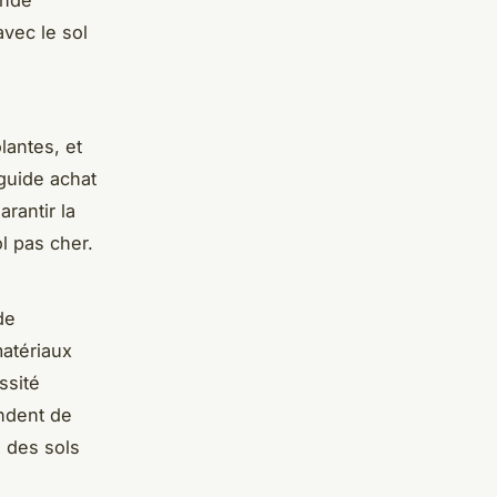
avec le sol
lantes, et
 guide achat
rantir la
l pas cher.
de
matériaux
ssité
ndent de
e des sols