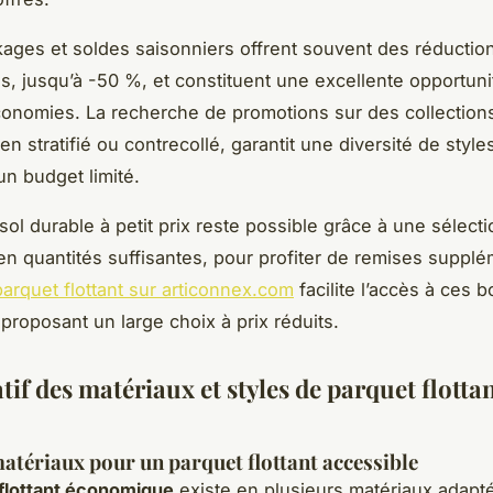
ages et soldes saisonniers offrent souvent des réductio
ves, jusqu’à -50 %, et constituent une excellente opportun
conomies. La recherche de promotions sur des collections
 stratifié ou contrecollé, garantit une diversité de style
un budget limité.
ol durable à petit prix reste possible grâce à une sélecti
t en quantités suffisantes, pour profiter de remises supplé
arquet flottant sur articonnex.com
facilite l’accès à ces 
 proposant un large choix à prix réduits.
f des matériaux et styles de parquet flotta
atériaux pour un parquet flottant accessible
flottant économique
existe en plusieurs matériaux adapt