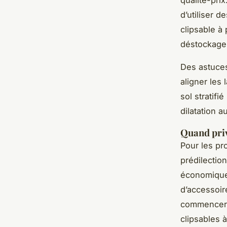
d’utiliser d
clipsable à
déstockage s
Des astuces
aligner les
sol stratifi
dilatation 
Quand priv
Pour les pr
prédilection
économiques
d’accessoi
commencer p
clipsables à