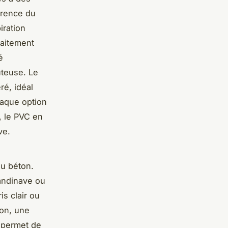
férence du
iration
faitement
é
ûteuse. Le
ré, idéal
Chaque option
e, le PVC en
ve.
ou béton.
andinave ou
is clair ou
lon, une
 permet de