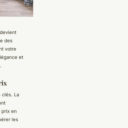
 devient
te des
t votre
élégance et
.
rix
 clés. La
ont
 prix en
pérer les