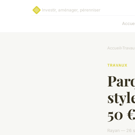
Investir, aménager, pérenniser
Accuei
Accueil
›
Travau
TRAVAUX
Parq
styl
50 
Rayan — 26 s