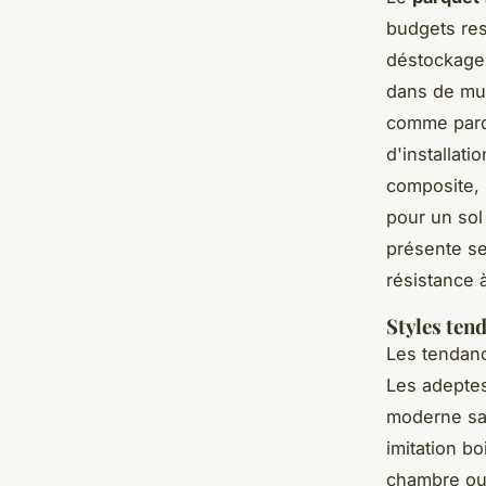
budgets rest
déstockage s
dans de mul
comme parqu
d'installat
composite, 
pour un sol 
présente ses
résistance 
Styles ten
Les tendanc
Les adeptes
moderne san
imitation b
chambre ou 