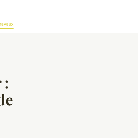
ravaux
 :
de