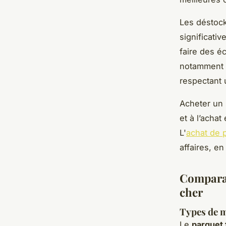
Les déstock
significati
faire des é
notamment en
respectant 
Acheter un s
et à l’acha
L'
achat de p
affaires, en
Comparati
cher
Types de m
Le
parquet 