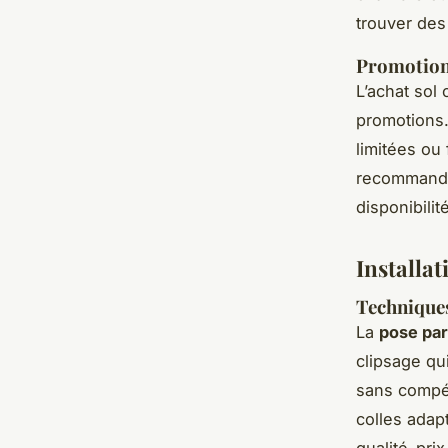
trouver des
Promotions
L’achat sol 
promotions.
limitées ou 
recommandé 
disponibili
Installat
Techniques
La
pose par
clipsage qui
sans compét
colles adap
qualité-pri