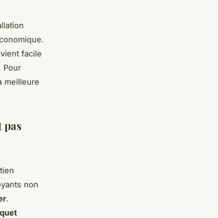
llation
 économique.
ient facile
. Pour
a meilleure
t pas
tien
toyants non
er
.
quet